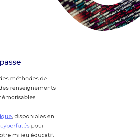
 passe
et des méthodes de
t des renseignements
 mémorisables.
tique
, disponibles en
 cyberfutés
pour
re milieu éducatif.